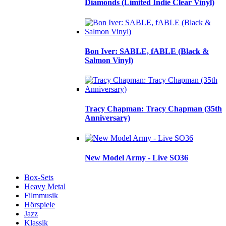
Diamonds (Limited Indie Clear Vinyl)
Bon Iver: SABLE, fABLE (Black &
Salmon Vinyl)
Tracy Chapman: Tracy Chapman (35th
Anniversary)
New Model Army - Live SO36
Box-Sets
Heavy Metal
Filmmusik
Hörspiele
Jazz
Klassik