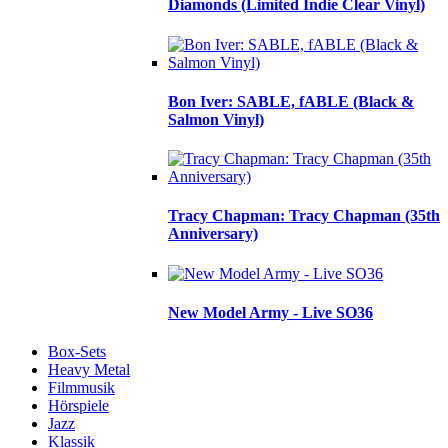
Diamonds (Limited Indie Clear Vinyl)
Bon Iver: SABLE, fABLE (Black &
Salmon Vinyl)
Tracy Chapman: Tracy Chapman (35th
Anniversary)
New Model Army - Live SO36
Box-Sets
Heavy Metal
Filmmusik
Hörspiele
Jazz
Klassik